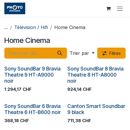
Se rendre au contenu
...
Télévision / Hifi
Home Cinema
Home Cinema
Trier par
Filtres
Plus de stock
Plus de stock
Sony SoundBar 9 Bravia
Sony SoundBar 8 Bravia
Theatre 9 HT-A9000
Theatre 8 HT-A8000
noir
noir
1 294,17
CHF
924,14
CHF
Plus de stock
Plus de stock
Sony SoundBar 6 Bravia
Canton Smart Soundbar
Theatre 6 HT-B600 noir
9 black
368,18
CHF
711,38
CHF