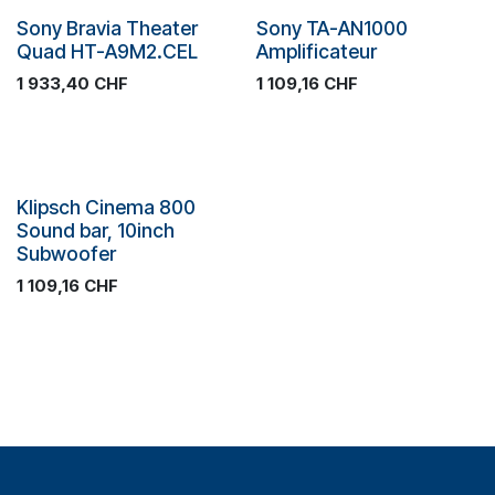
Plus de stock
Sony Bravia Theater
Sony TA-AN1000
Promotion
Quad HT-A9M2.CEL
Amplificateur
1 933,40
CHF
1 109,16
CHF
Klipsch Cinema 800
Sound bar, 10inch
Subwoofer
1 109,16
CHF