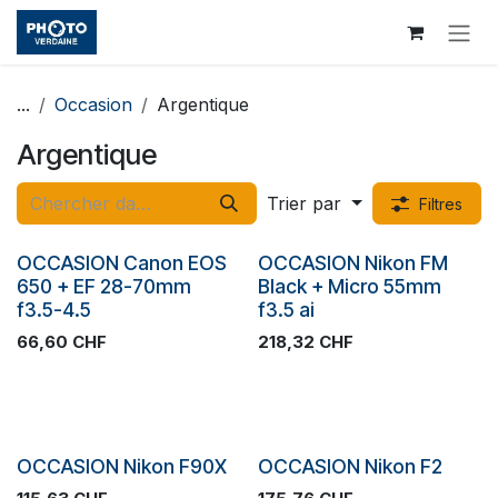
Se rendre au contenu
...
Occasion
Argentique
Argentique
Trier par
Filtres
OCCASION Canon EOS
OCCASION Nikon FM
650 + EF 28-70mm
Black + Micro 55mm
f3.5-4.5
f3.5 ai
66,60
CHF
218,32
CHF
Occasion
Occasion
OCCASION Nikon F90X
OCCASION Nikon F2