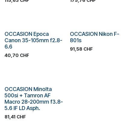
115,63
CHF
175,76
CHF
Occasion
Occasion
OCCASION Epoca
OCCASION Nikon F-
Canon 35-105mm f2.8-
801s
6.6
91,58
CHF
40,70
CHF
Occasion
OCCASION Minolta
500si + Tamron AF
Macro 28-200mm f3.8-
5.6 IF LD Asph.
81,41
CHF