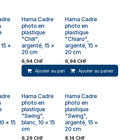
ck
adre
Hama Cadre
Hama Cadre
n
photo en
photo en
e
plastique
plastique
"Chill",
"Chiaro",
 15 x
argenté, 15 x
argenté, 15 x
20 cm
20 cm
6,94
CHF
6,94
CHF
Ajouter au panier
Ajouter au panier
Plus de stock
Plus de stock
adre
Hama Cadre
Hama Cadre
n
photo en
photo en
e
plastique
plastique
,
"Swing",
"Swing",
10 x 15
blanc, 10 x 15
argenté, 15 x
cm
20 cm
6,29
CHF
8,14
CHF