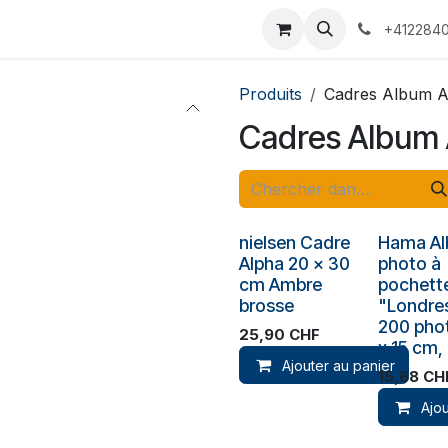
 Voyages
Rendez-vous
Événements
Services
Contact
+4122840
Produits
Cadres Album A
Cadres Album 
nielsen Cadre
Hama A
Alpha 20 x 30
photo à
cm Ambre
pochett
brosse
"Londres
200 pho
25,90
CHF
x 15 cm,
Ajouter au panier
15,68
CH
Ajou