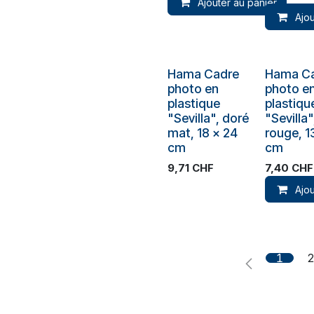
Ajouter au panier
Ajou
Plus de stock
Hama Cadre
Hama C
photo en
photo e
plastique
plastiqu
"Sevilla", doré
"Sevilla"
mat, 18 x 24
rouge, 1
cm
cm
9,71
CHF
7,40
CHF
Ajou
1