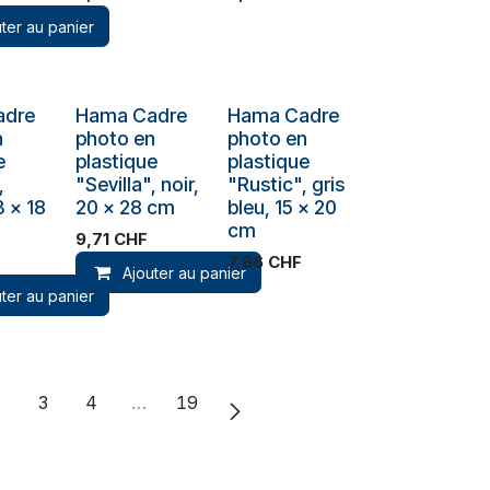
ter au panier
Plus de stock
adre
Hama Cadre
Hama Cadre
n
photo en
photo en
e
plastique
plastique
,
"Sevilla", noir,
"Rustic", gris
3 x 18
20 x 28 cm
bleu, 15 x 20
cm
9,71
CHF
7,86
CHF
Ajouter au panier
ter au panier
2
3
4
…
19