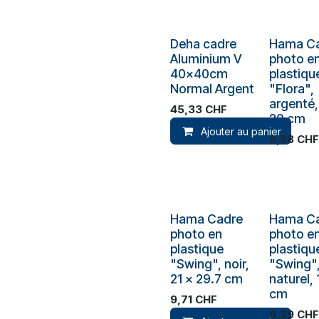
Plus de sto
Deha cadre
Hama C
Aluminium V
photo e
40x40cm
plastiqu
Normal Argent
"Flora",
argenté,
45,33
CHF
20 cm
Ajouter au panier
8,88
CHF
Hama Cadre
Hama C
photo en
photo e
plastique
plastiqu
"Swing", noir,
"Swing"
21 x 29.7 cm
naturel, 
cm
9,71
CHF
6,29
CHF