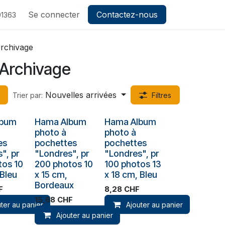
ez-nous
Se connecter
Contactez-nous
1363
rchivage
Archivage
Nouvelles arrivées
Trier par:
Filtres
lbum
Hama Album
Hama Album
photo à
photo à
es
pochettes
pochettes
", pr
"Londres", pr
"Londres", pr
tos 10
200 photos 10
100 photos 13
 Bleu
x 15 cm,
x 18 cm, Bleu
Bordeaux
F
8,28
CHF
15,68
CHF
ter au panier
Ajouter au panier
Ajouter au panier