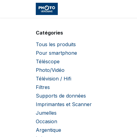
Se rendre au contenu
Accueil
Boutique
Cours et
Catégories
Tous les produits
Pour smartphone
Téléscope
Photo/Vidéo
Télévision / Hifi
Filtres
Supports de données
Imprimantes et Scanner
Jumelles
Occasion
Argentique