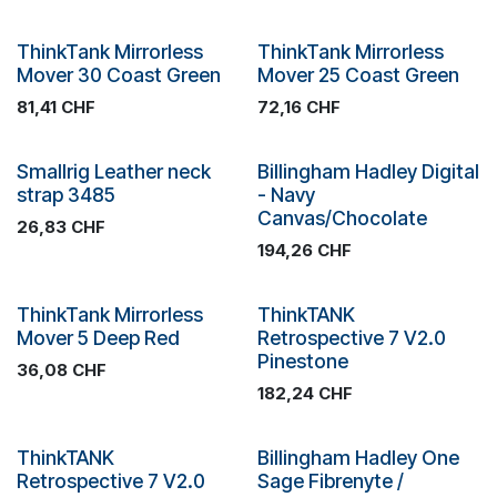
Plus de stock
Plus de stock
ThinkTank Mirrorless
ThinkTank Mirrorless
Mover 30 Coast Green
Mover 25 Coast Green
81,41
CHF
72,16
CHF
Plus de stock
Plus de stock
Smallrig Leather neck
Billingham Hadley Digital
strap 3485
- Navy
Canvas/Chocolate
26,83
CHF
194,26
CHF
Plus de stock
Plus de stock
ThinkTank Mirrorless
ThinkTANK
Mover 5 Deep Red
Retrospective 7 V2.0
Pinestone
36,08
CHF
182,24
CHF
Plus de stock
Plus de stock
ThinkTANK
Billingham Hadley One
Retrospective 7 V2.0
Sage Fibrenyte /