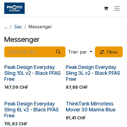
Se rendre au contenu
...
Sac
Messenger
Messenger
Trier par
Filtres
Plus de stock
Plus de stock
Peak Design Everyday
Peak Design Everyday
Sling 10L v2 - Black PFAS
Sling 3L v2 - Black PFAS
Free
Free
147,09
CHF
87,88
CHF
Plus de stock
Plus de stock
Peak Design Everyday
ThinkTank Mirrorless
Sling 6L v2 - Black PFAS
Mover 30 Marine Blue
Free
81,41
CHF
115,63
CHF