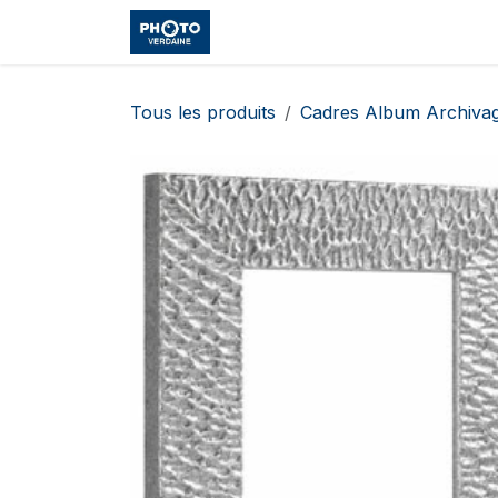
Se rendre au contenu
Accueil
Boutique
Cours et
Tous les produits
Cadres Album Archiva