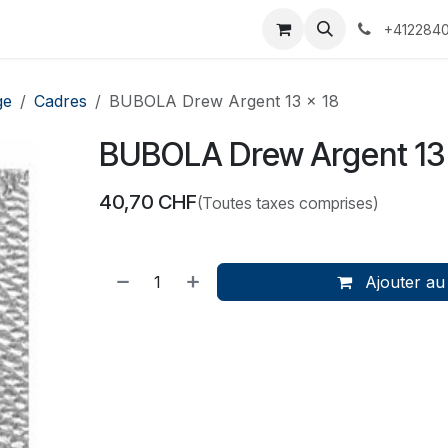
 Voyages
Rendez-vous
Événements
Services
Contact
+4122840
ge
Cadres
BUBOLA Drew Argent 13 x 18
BUBOLA Drew Argent 13 
40,70
CHF
(Toutes taxes comprises)
Ajouter au