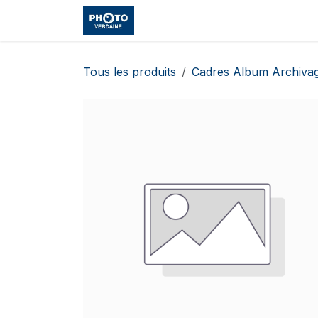
Se rendre au contenu
Accueil
Boutique
Cours et
Tous les produits
Cadres Album Archiva