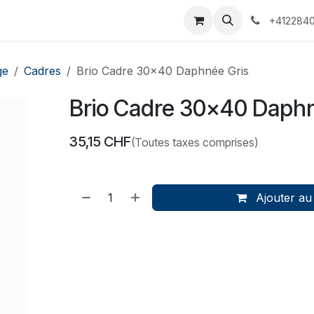
 Voyages
Rendez-vous
Événements
Services
Contact
+4122840
ge
Cadres
Brio Cadre 30x40 Daphnée Gris
Brio Cadre 30x40 Daphn
35,15
CHF
(Toutes taxes comprises)
Ajouter au