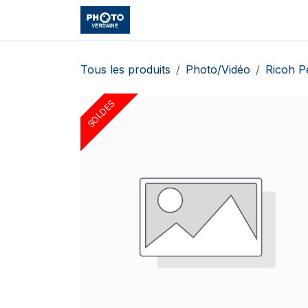
Se rendre au contenu
Accueil
Boutique
Cours et
Tous les produits
Photo/Vidéo
Ricoh P
SOLDES