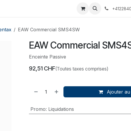
 Voyages
Rendez-vous
Événements
Services
Contact
+4122840
entax
EAW Commercial SMS4SW
EAW Commercial SMS4
Enceinte Passive
92,51
CHF
(Toutes taxes comprises)
Ajouter au
Promo
:
Liquidations