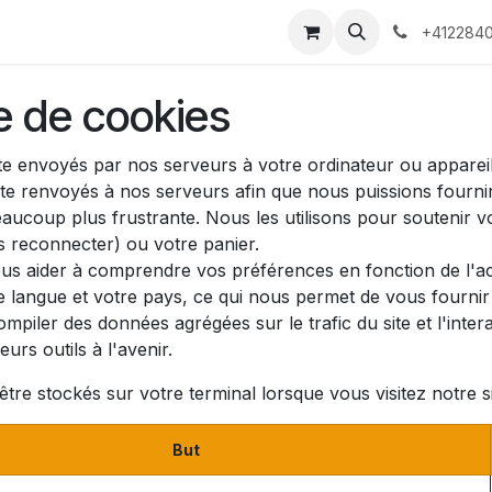
 Voyages
Rendez-vous
Événements
Services
Contact
+4122840
re de cookies
te envoyés par nos serveurs à votre ordinateur ou appareil
ite renvoyés à nos serveurs afin que nous puissions fourni
eaucoup plus frustrante. Nous les utilisons pour soutenir v
 reconnecter) ou votre panier.
us aider à comprendre vos préférences en fonction de l'act
e langue et votre pays, ce qui nous permet de vous fournir 
iler des données agrégées sur le trafic du site et l'interac
urs outils à l'avenir.
tre stockés sur votre terminal lorsque vous visitez notre s
But