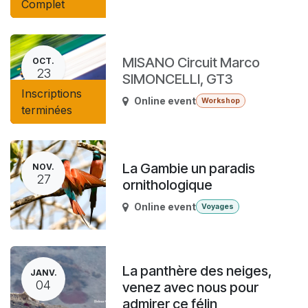
Complet
MISANO Circuit Marco
OCT.
23
SIMONCELLI, GT3
Inscriptions
Online event
Workshop
terminées
La Gambie un paradis
NOV.
27
ornithologique
Online event
Voyages
La panthère des neiges,
JANV.
04
venez avec nous pour
admirer ce félin