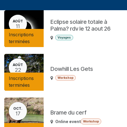
Eclipse solaire totale à
AOÛT
11
Palma? rdv le 12 aout 26
Inscriptions
Voyages
terminées
AOÛT
Dowhill Les Gets
22
Inscriptions
Workshop
terminées
OCT.
Brame du cerf
17
Online event
Workshop