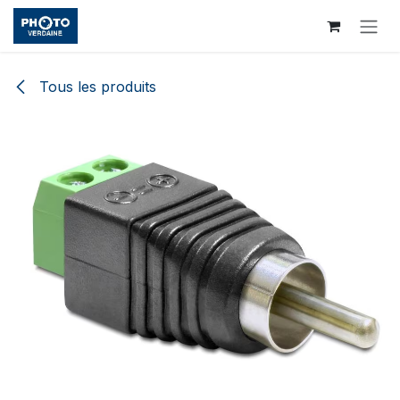
Se rendre au contenu
Tous les produits