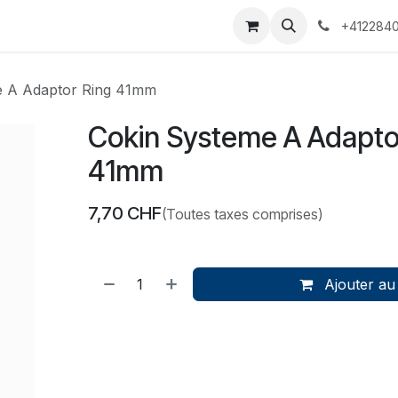
 Voyages
Rendez-vous
Événements
Services
Contact
+4122840
e A Adaptor Ring 41mm
Cokin Systeme A Adapto
41mm
7,70
CHF
(Toutes taxes comprises)
Ajouter au