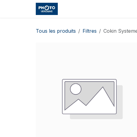
Se rendre au contenu
Accueil
Boutique
Cours et
Tous les produits
Filtres
Cokin System