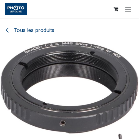
Se rendre au contenu
Tous les produits