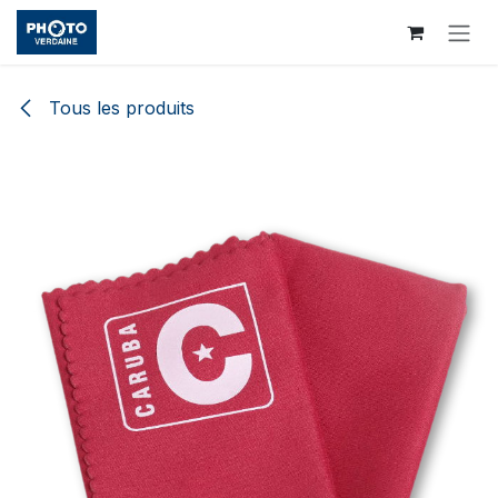
Se rendre au contenu
Tous les produits