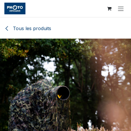
Se rendre au contenu
Tous les produits