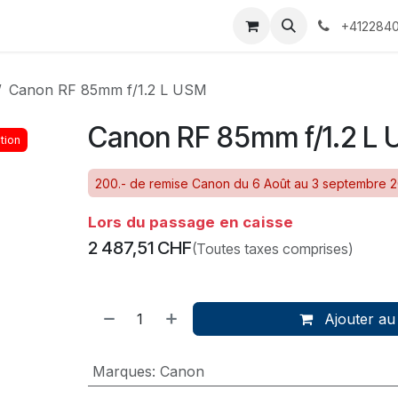
 Voyages
Rendez-vous
Événements
Services
Contact
+4122840
Canon RF 85mm f/1.2 L USM
Canon RF 85mm f/1.2 L
tion
200.- de remise Canon du 6 Août au 3 septembre 
Lors du passage en caisse
2 487,51
CHF
(Toutes taxes comprises)
Ajouter au
Marques
:
Canon