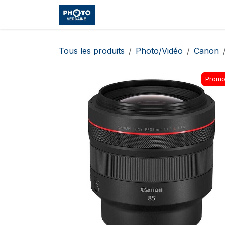
Se rendre au contenu
Accueil
Boutique
Cours et
Tous les produits
Photo/Vidéo
Canon
Promo