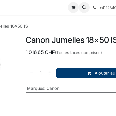
 Voyages
Rendez-vous
Événements
Services
Contact
+4122840
lles 18x50 IS
Canon Jumelles 18x50 I
1 016,65
CHF
(Toutes taxes comprises)
Ajouter au
Marques
:
Canon