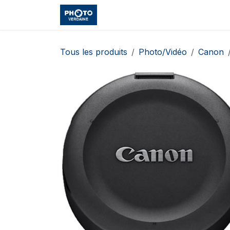
Se rendre au contenu
Accueil
Boutique
Cours et
Tous les produits
Photo/Vidéo
Canon