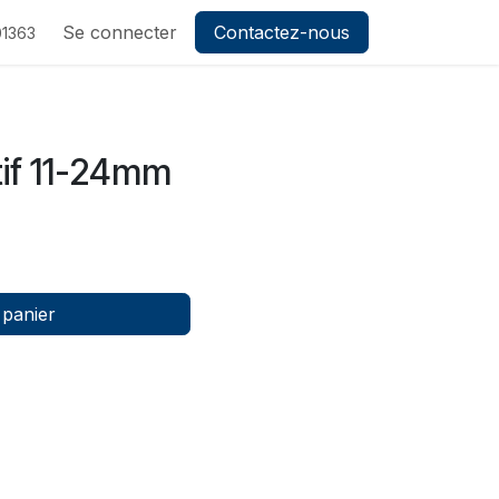
ez-nous
Se connecter
Contactez-nous
1363
if 11-24mm
 panier