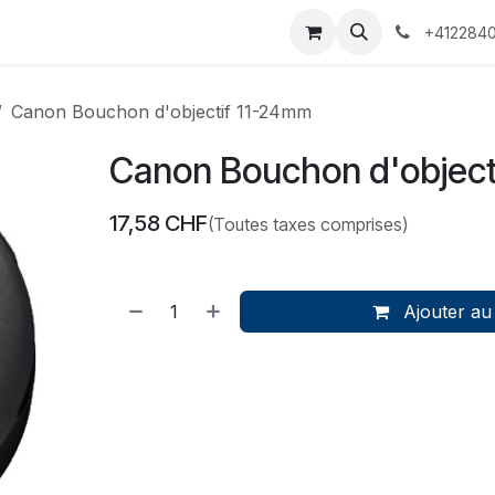
 Voyages
Rendez-vous
Événements
Services
Contact
+4122840
Canon Bouchon d'objectif 11-24mm
Canon Bouchon d'object
17,58
CHF
(Toutes taxes comprises)
Ajouter au