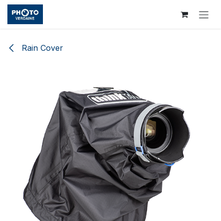
Se rendre au contenu
Rain Cover