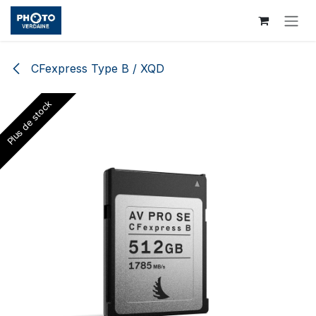
Se rendre au contenu
CFexpress Type B / XQD
Plus de stock