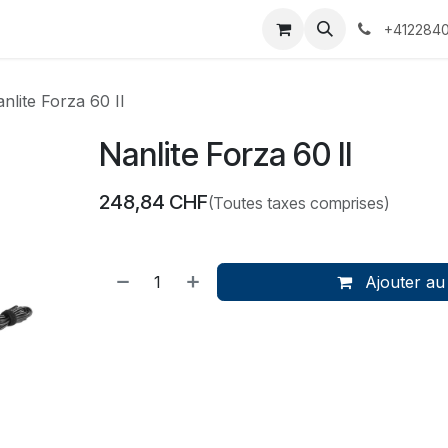
 Voyages
Rendez-vous
Événements
Services
Contact
+4122840
nlite Forza 60 II
Nanlite Forza 60 II
248,84
CHF
(Toutes taxes comprises)
Ajouter au