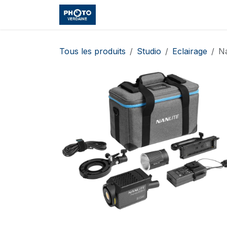
Se rendre au contenu
Accueil
Boutique
Cours et
Tous les produits
Studio
Eclairage
Na