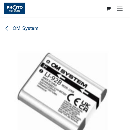
Se rendre au contenu
OM System