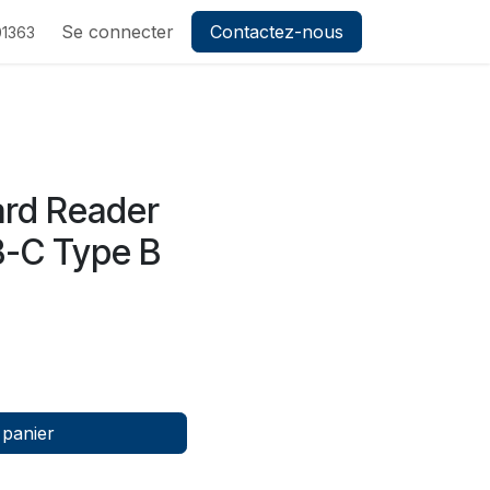
ez-nous
Se connecter
Contactez-nous
1363
ard Reader
B-C Type B
 panier