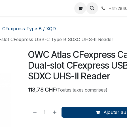
 Voyages
Rendez-vous
Événements
Services
Contact
+4122840
CFexpress Type B / XQD
-slot CFexpress USB-C Type B SDXC UHS-II Reader
OWC Atlas CFexpress C
Dual-slot CFexpress US
SDXC UHS-II Reader
113,78
CHF
(Toutes taxes comprises)
Ajouter au