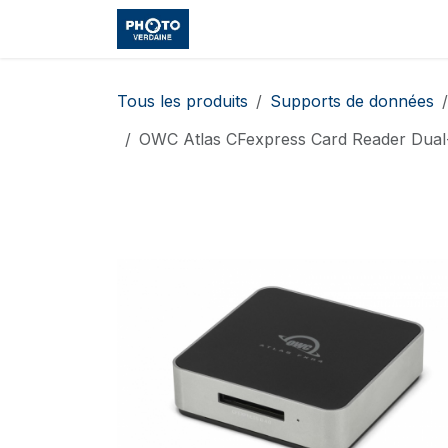
Se rendre au contenu
Accueil
Boutique
Cours et
Tous les produits
Supports de données
OWC Atlas CFexpress Card Reader Dual