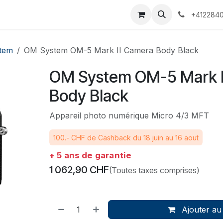
 Voyages
Rendez-vous
Événements
Services
Contact
+4122840
tem
OM System OM-5 Mark II Camera Body Black
OM System OM-5 Mark I
Body Black
Appareil photo numérique Micro 4/3 MFT
100.- CHF de Cashback du 18 juin au 16 aout
+ 5 ans de garantie
1 062,90
CHF
(Toutes taxes comprises)
Ajouter au