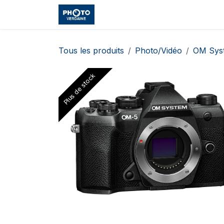
Se rendre au contenu
Accueil
Boutique
Cours et
Tous les produits
Photo/Vidéo
OM Sys
Plus de stock