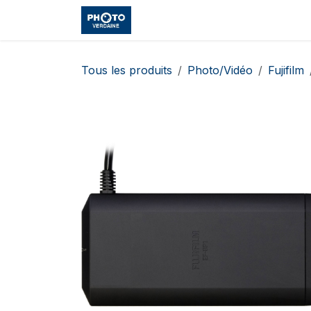
Se rendre au contenu
Accueil
Boutique
Cours et
Tous les produits
Photo/Vidéo
Fujifilm