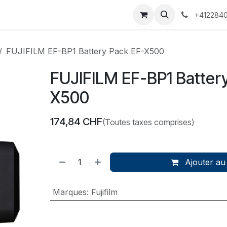
 Voyages
Rendez-vous
Événements
Services
Contact
+4122840
FUJIFILM EF-BP1 Battery Pack EF-X500
FUJIFILM EF-BP1 Batter
X500
174,84
CHF
(Toutes taxes comprises)
Ajouter au
Marques
:
Fujifilm