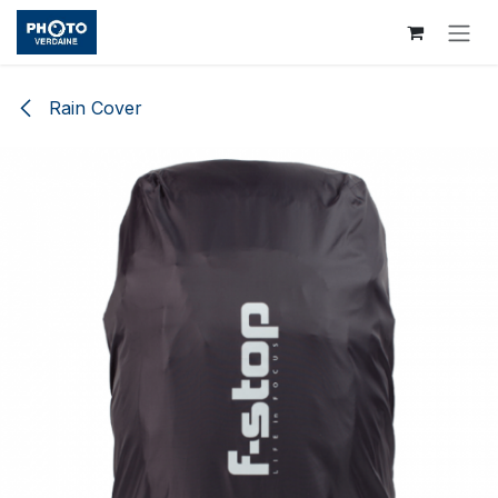
Se rendre au contenu
Rain Cover