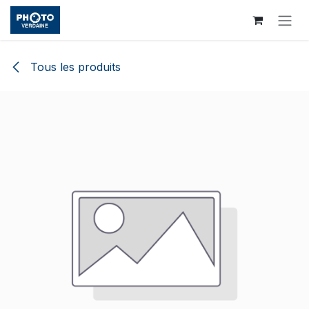
Se rendre au contenu
Tous les produits