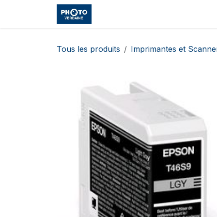
Se rendre au contenu
Accueil
Boutique
Cours et
Tous les produits
Imprimantes et Scanne