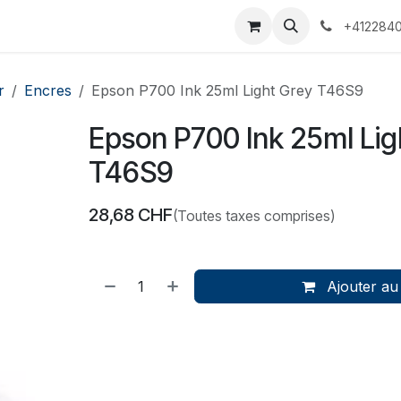
 Voyages
Rendez-vous
Événements
Services
Contact
+4122840
r
Encres
Epson P700 Ink 25ml Light Grey T46S9
Epson P700 Ink 25ml Lig
T46S9
28,68
CHF
(Toutes taxes comprises)
Ajouter au