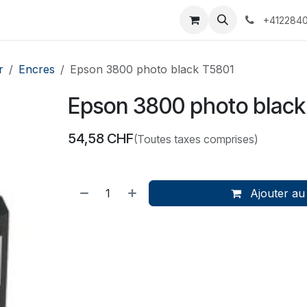
 Voyages
Rendez-vous
Événements
Services
Contact
+4122840
r
Encres
Epson 3800 photo black T5801
Epson 3800 photo black
54,58
CHF
(Toutes taxes comprises)
Ajouter au