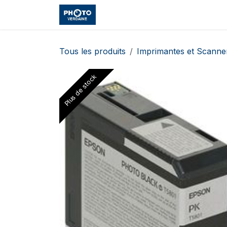
Se rendre au contenu
Accueil
Boutique
Cours et
Tous les produits
Imprimantes et Scanne
Plus de stock