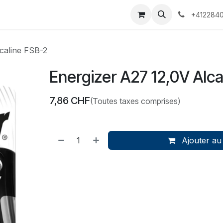
 Voyages
Rendez-vous
Événements
Services
Contact
+4122840
caline FSB-2
Energizer A27 12,0V Alca
7,86
CHF
(Toutes taxes comprises)
Ajouter au