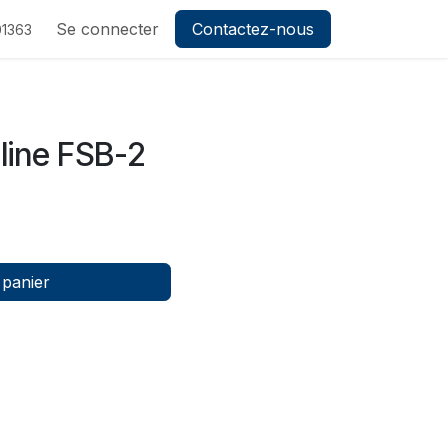
ez-nous
Se connecter
Contactez-nous
1363
line FSB-2
 panier