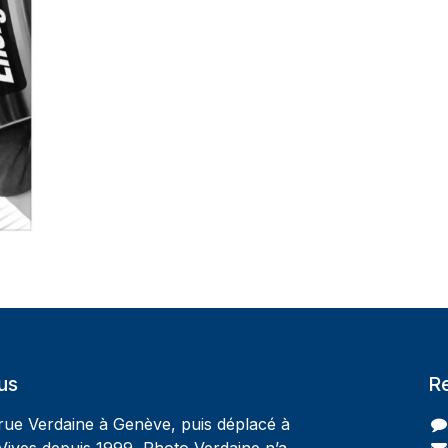
us
R
 rue Verdaine à Genève, puis déplacé à
Vives depuis 1999, Photo Verdaine n’a