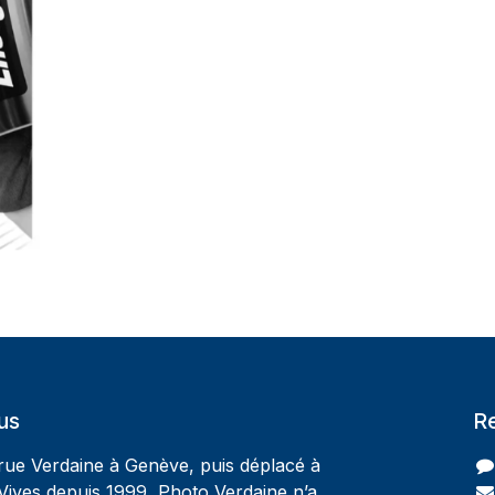
us
R
 rue Verdaine à Genève, puis déplacé à
Vives depuis 1999, Photo Verdaine n’a