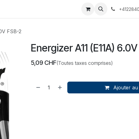
 Voyages
Rendez-vous
Événements
Services
Contact
+4122840
.0V FSB-2
Energizer A11 (E11A) 6.0
5,09
CHF
(Toutes taxes comprises)
Ajouter au