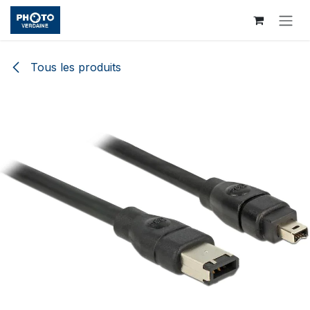
Se rendre au contenu
Tous les produits