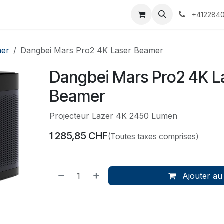
 Voyages
Rendez-vous
Événements
Services
Contact
+4122840
er
Dangbei Mars Pro2 4K Laser Beamer
Dangbei Mars Pro2 4K L
Beamer
Projecteur Lazer 4K 2450 Lumen
1 285,85
CHF
(Toutes taxes comprises)
Ajouter au