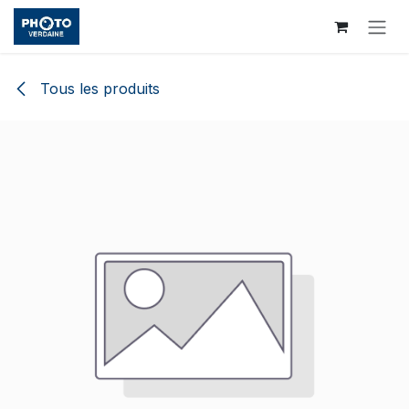
Se rendre au contenu
Tous les produits