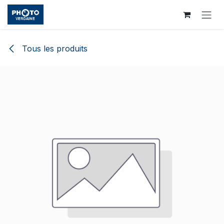
Se rendre au contenu
Tous les produits