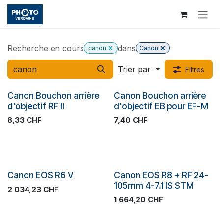
Se rendre au contenu
Recherche en cours
dans
canon
Canon
Trier par
Filtres
Plus de stock
Canon Bouchon arrière
Canon Bouchon arrière
d'objectif RF II
d'objectif EB pour EF-M
8,33
CHF
7,40
CHF
Nouveau!
Plus de stock
Canon EOS R6 V
Canon EOS R8 + RF 24-
105mm 4-7.1 IS STM
2 034,23
CHF
1 664,20
CHF