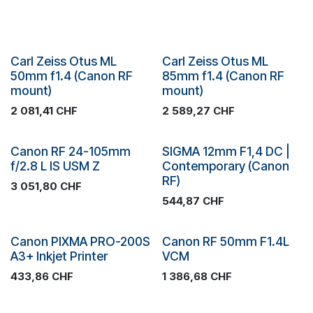
Plus de stock
Plus de stock
Carl Zeiss Otus ML
Carl Zeiss Otus ML
50mm f1.4 (Canon RF
85mm f1.4 (Canon RF
mount)
mount)
2 081,41
CHF
2 589,27
CHF
Plus de stock
Plus de stock
Canon RF 24-105mm
SIGMA 12mm F1,4 DC |
f/2.8 L IS USM Z
Contemporary (Canon
RF)
3 051,80
CHF
544,87
CHF
Plus de stock
Canon PIXMA PRO-200S
Canon RF 50mm F1.4L
Promotion
A3+ Inkjet Printer
VCM
433,86
CHF
1 386,68
CHF