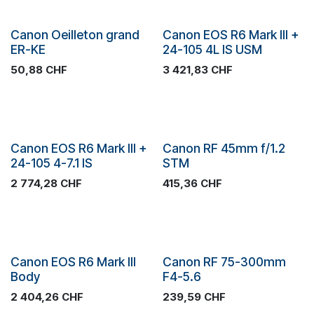
Plus de stock
Canon Oeilleton grand
Canon EOS R6 Mark III +
Promotion
ER-KE
24-105 4L IS USM
50,88
CHF
3 421,83
CHF
Canon EOS R6 Mark III +
Canon RF 45mm f/1.2
Promotion
24-105 4-7.1 IS
STM
2 774,28
CHF
415,36
CHF
Plus de stock
Canon EOS R6 Mark III
Canon RF 75-300mm
Promotion
Body
F4-5.6
2 404,26
CHF
239,59
CHF