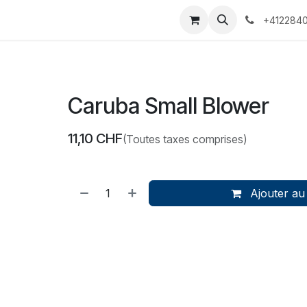
 Voyages
Rendez-vous
Événements
Services
Contact
+4122840
Caruba Small Blower
11,10
CHF
(Toutes taxes comprises)
Ajouter au