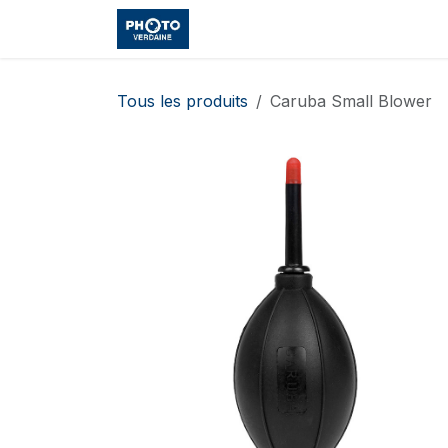
Se rendre au contenu
Accueil
Boutique
Cours et
Tous les produits
Caruba Small Blower