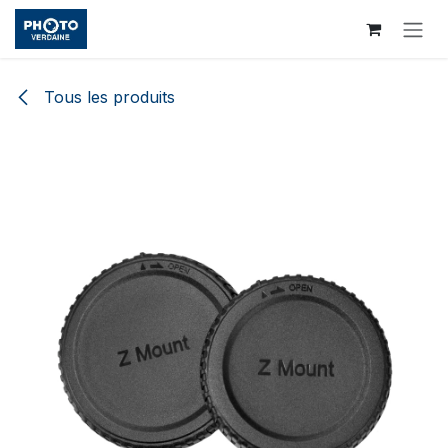
Se rendre au contenu
Tous les produits