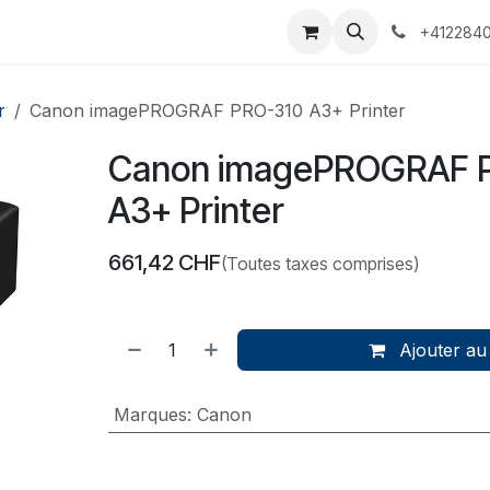
 Voyages
Rendez-vous
Événements
Services
Contact
+4122840
r
Canon imagePROGRAF PRO-310 A3+ Printer
Canon imagePROGRAF 
A3+ Printer
661,42
CHF
(Toutes taxes comprises)
Ajouter au
Marques
:
Canon