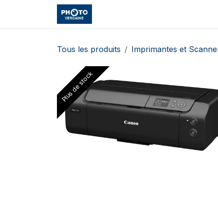
Se rendre au contenu
Accueil
Boutique
Cours et
Tous les produits
Imprimantes et Scanne
Plus de stock