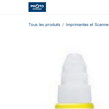
Se rendre au contenu
Accueil
Boutique
Cours et
Tous les produits
Imprimantes et Scanne