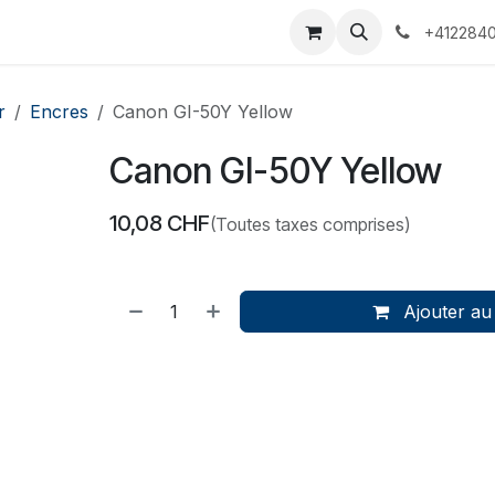
 Voyages
Rendez-vous
Événements
Services
Contact
+4122840
r
Encres
Canon GI-50Y Yellow
Canon GI-50Y Yellow
10,08
CHF
(Toutes taxes comprises)
Ajouter au