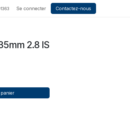
ez-nous
Se connecter
Contactez-nous
1363
35mm 2.8 IS
 panier