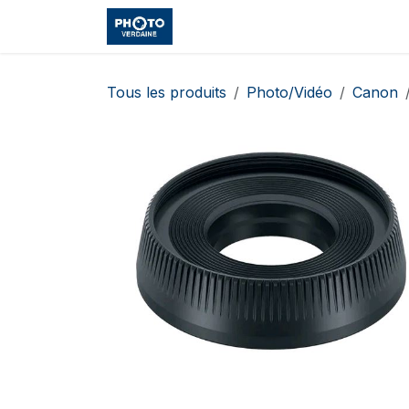
Se rendre au contenu
Accueil
Boutique
Cours et
Tous les produits
Photo/Vidéo
Canon