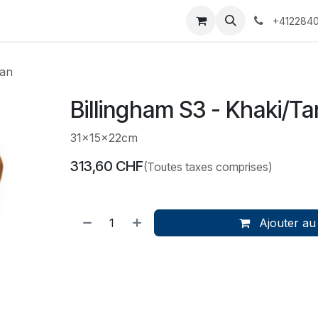
 Voyages
Rendez-vous
Événements
Services
Contact
+4122840
Tan
Billingham S3 - Khaki/Ta
31x15x22cm
313,60
CHF
(Toutes taxes comprises)
Ajouter au