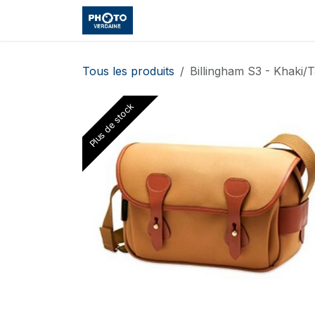
Se rendre au contenu
Accueil
Boutique
Cours et
Tous les produits
Billingham S3 - Khaki/
Plus de stock