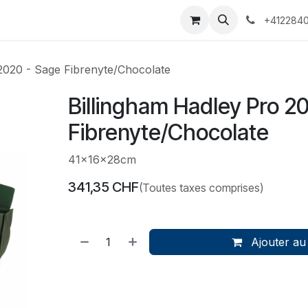
 Voyages
Rendez-vous
Événements
Services
Contact
+4122840
2020 - Sage Fibrenyte/Chocolate
Billingham Hadley Pro 2
Fibrenyte/Chocolate
41x16x28cm
341,35
CHF
(Toutes taxes comprises)
Ajouter au