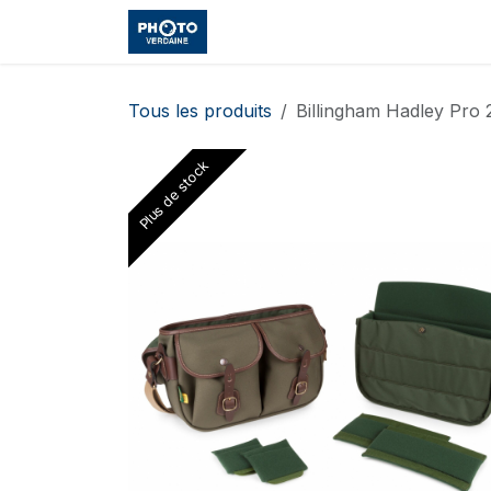
Se rendre au contenu
Accueil
Boutique
Cours et
Tous les produits
Billingham Hadley Pro 
Plus de stock