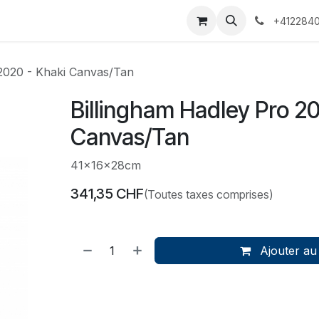
 Voyages
Rendez-vous
Événements
Services
Contact
+4122840
 2020 - Khaki Canvas/Tan
Billingham Hadley Pro 2
Canvas/Tan
41x16x28cm
341,35
CHF
(Toutes taxes comprises)
Ajouter au