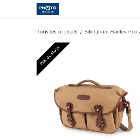
Se rendre au contenu
Accueil
Boutique
Cours et
Tous les produits
Billingham Hadley Pro
Plus de stock