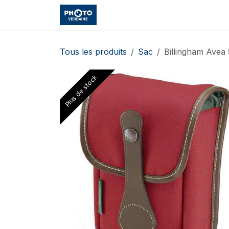
Se rendre au contenu
Accueil
Boutique
Cours et
Tous les produits
Sac
Billingham Avea
Plus de stock