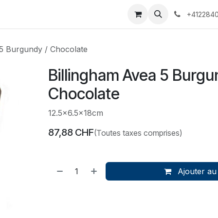
 Voyages
Rendez-vous
Événements
Services
Contact
+4122840
 5 Burgundy / Chocolate
Billingham Avea 5 Burgu
Chocolate
12.5x6.5x18cm
87,88
CHF
(Toutes taxes comprises)
Ajouter au