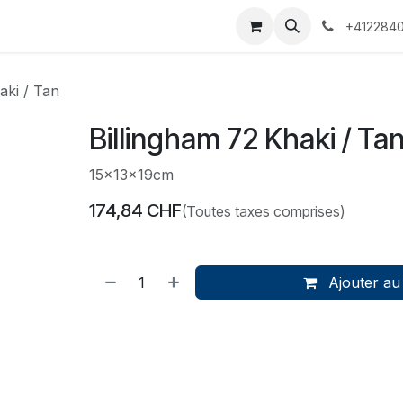
 Voyages
Rendez-vous
Événements
Services
Contact
+4122840
aki / Tan
Billingham 72 Khaki / Ta
15x13x19cm
174,84
CHF
(Toutes taxes comprises)
Ajouter au