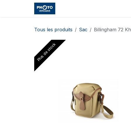
Se rendre au contenu
Accueil
Boutique
Cours et
Tous les produits
Sac
Billingham 72 Kh
Plus de stock