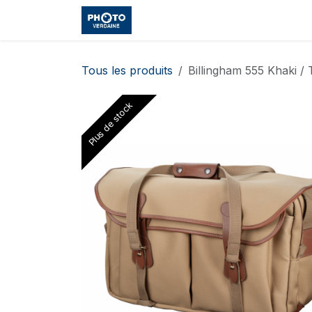
Se rendre au contenu
Accueil
Boutique
Cours et
Tous les produits
Billingham 555 Khaki / 
Plus de stock