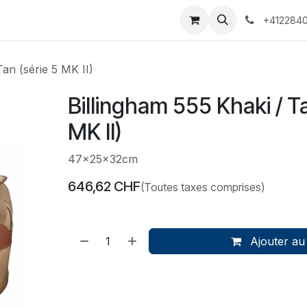
 Voyages
Rendez-vous
Événements
Services
Contact
+4122840
Tan (série 5 MK II)
Billingham 555 Khaki / Ta
MK II)
47x25x32cm
646,62
CHF
(Toutes taxes comprises)
Ajouter au