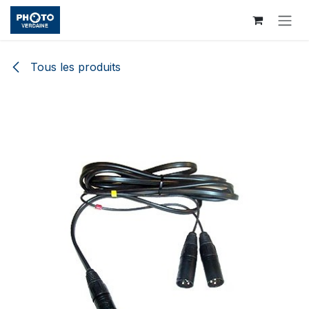
Se rendre au contenu
Tous les produits