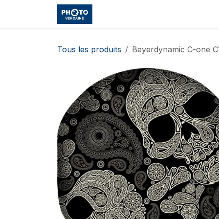
Se rendre au contenu
Accueil
Boutique
Cours et
Tous les produits
Beyerdynamic C-one C