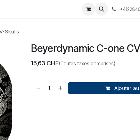
 Voyages
Rendez-vous
Événements
Services
Contact
+4122840
V-Skulls
Beyerdynamic C-one CV
15,63
CHF
(Toutes taxes comprises)
Ajouter au