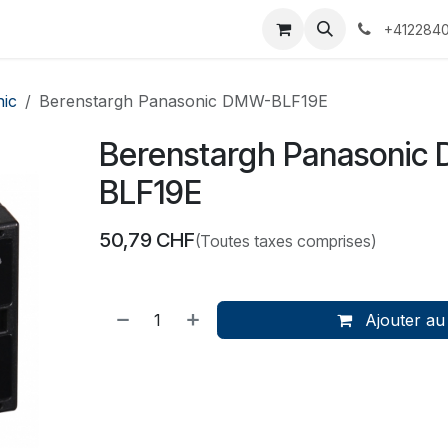
 Voyages
Rendez-vous
Événements
Services
Contact
+4122840
ic
Berenstargh Panasonic DMW-BLF19E
Berenstargh Panasonic
BLF19E
50,79
CHF
(Toutes taxes comprises)
Ajouter au