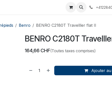
 Voyages
Rendez-vous
Événements
Services
Contact
+4122840
répieds
Benro
BENRO C2180T Travelller flat II
BENRO C2180T Travelller f
164,66
CHF
(Toutes taxes comprises)
Ajouter au